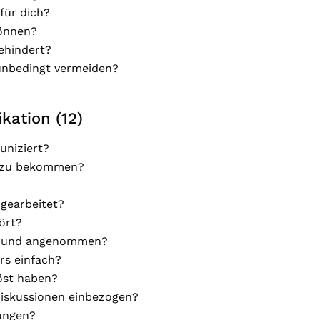
für dich?
können?
ehindert?
unbedingt vermeiden?
ation (12)
uniziert?
r zu bekommen?
gearbeitet?
ört?
en und angenommen?
rs einfach?
löst haben?
 Diskussionen einbezogen?
ungen?