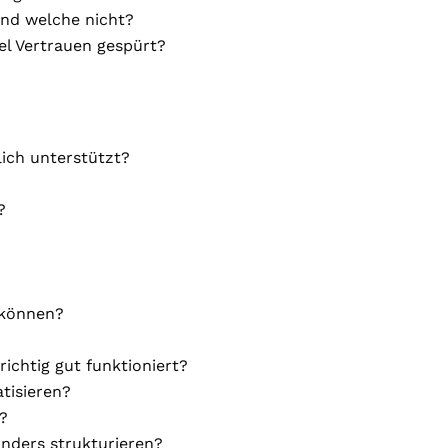
und welche nicht?
el Vertrauen gespürt?
ich unterstützt?
?
 können?
ichtig gut funktioniert?
tisieren?
n?
anders strukturieren?