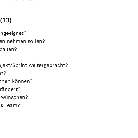
(10)
angeeignet?
nen nehmen sollen?
sbauen?
ojekt/Sprint weitergebracht?
ht?
uchen können?
erändert?
k wünschen?
als Team?