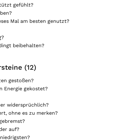
tützt gefühlt?
eben?
eses Mal am besten genutzt?
g?
dingt beibehalten?
steine (12)
zen gestoßen?
n Energie gekostet?
er widersprüchlich?
ert, ohne es zu merken?
 gebremst?
der auf?
niedrigsten?